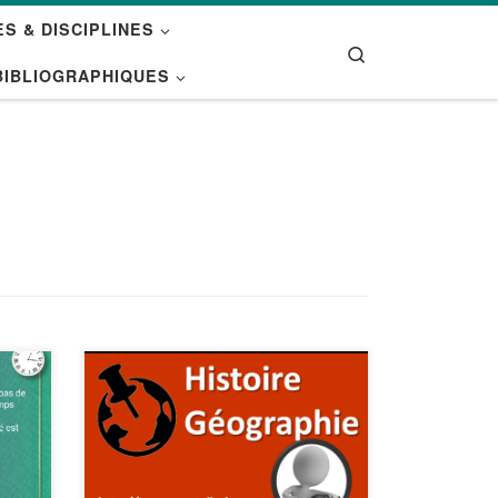
S & DISCIPLINES
Search
BIBLIOGRAPHIQUES
l en
Vous souhaitez créer une frise
ouver
chronologique sur les courants
ci
littéraires, la chronologie d’un
eur
roman ou encore la biographie
d’un auteur ? Tiki Toki est fait pour
ste
vous ! Accessible sans installation