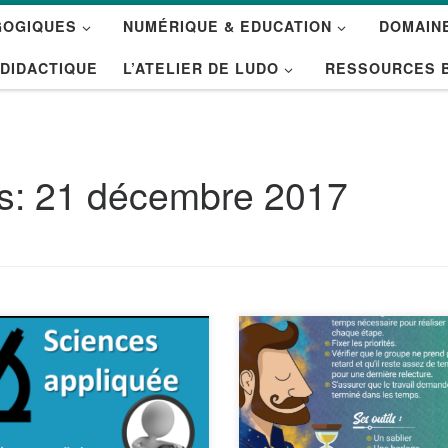
GOGIQUES
NUMÉRIQUE & EDUCATION
DOMAINE
 DIDACTIQUE
L’ATELIER DE LUDO
RESSOURCES 
es:
21 décembre 2017
nceÉtonnante Sur cette
Pas facile d’organiser le travai
ne Youtube, vous trouverez
équipe et d’aider chacun à tr
nombreuses vidéos sur des
sa place dans un groupe ? Voi
ts scientifiques variés et
des cartes « jeux de rôle » à l
amment sur les Mathématiques
distribuer ! Gardien du temps,
a musique ou encore sur la
écrivain, juge de paix, journali