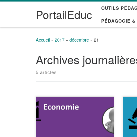
OUTILS PÉDA
Passer au contenu
PortailEduc
PÉDAGOGIE &
Accueil
»
2017
»
décembre
»
21
Archives journalièr
5 articles
Connaissez-vous cette série de
Scie
vidéos explicatives sur l’économie
chai
? Elle a été créée afin de donner
de 
à chacun les clés pour mieux
suje
comprendre le discours des
not
politiques et sont mises en ligne
de l