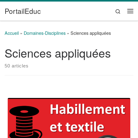
PortailEduc
Passer au contenu
Search
Me
Accueil
»
Domaines-Disciplines
»
Sciences appliquées
Sciences appliquées
50 articles