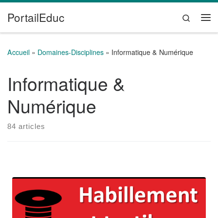
PortailEduc
Passer au contenu
Search
Me
Accueil
»
Domaines-Disciplines
»
Informatique & Numérique
Informatique &
Numérique
84 articles