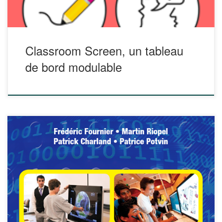
Classroom Screen, un tableau
de bord modulable
Un livre gratuit en PDF « Utiliser les TIC dans le contexte de
l’enseignement de la science et de la technologie » est
disponible sur http://www.patricepotvin.uqam.ca/TIC/TIC.pdf
N’hésitez pas à le consulter ! [pdf-embedder
url= »http://portaileduc.net/website/wp-
content/uploads/2018/01/TIC.pdf »]