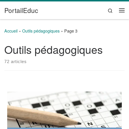
PortailEduc
Passer au contenu
Search
Me
Accueil
»
Outils pédagogiques
»
Page 3
Outils pédagogiques
72 articles