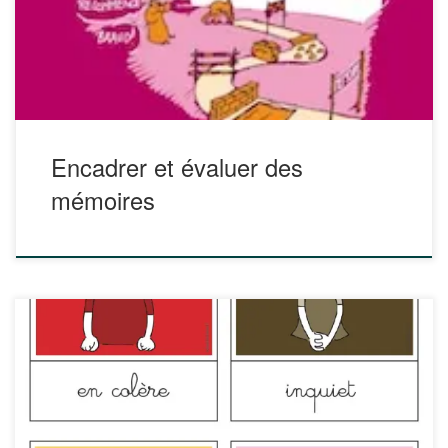
tenant compte des contraintes existantes ? Comment
s’assurer de l’équité entre étudiant·e·s, tant dans
l’encadrement reçu que dans […]
Encadrer et évaluer des
mémoires
Sur le site ‘Bougribouillons’, vous trouverez un fichier PDF
avec 12 cartes sur les émotions. Des cartes jolies, très bien
faites et utiles pour laisser s’exprimer les élèves ! Lien vers
le PDF : http://bougribouillons.fr/wp-
content/uploads/2016/09/cartes_emotions_bougribouillons-