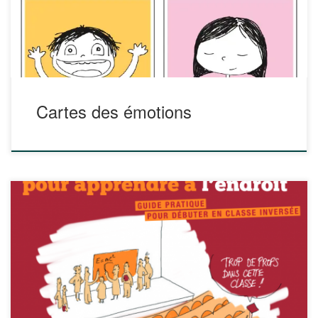
1.pdf ATTENTION ! Ces cartes ne sont PAS libre de droit.
Le créateur leur utilisation […]
Cartes des émotions
Ce guide pratique a été rédigé par Julie Lecoq et Marcel
Lebrun avec la participation de Brigitte Kerpelt. Il est inspiré
de leur ouvrage « Classes inversées. Enseigner et
apprendre à l’endroit » paru en 2016 aux éditions Canopé.
Il a été réalisé grâce à l’appui du Centre de Didactique […]