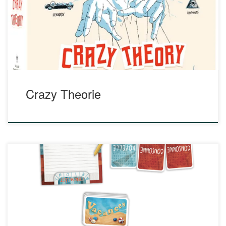
url= »https%3A%2F%2Fportaileduc.net%2Fwebsite%2Fwp-
content%2Fuploads%2F2021%2F03%2FCTH-regles-
complices.pdf » viewer_width=100% viewer_height=800px
fullscreen=true download=true print=true] [pdfjs-viewer
url= »https%3A%2F%2Fportaileduc.net%2Fwebsite%2Fwp-
content%2Fuploads%2F2021%2F03%2FCTH-regles-
web.pdf » viewer_width=100% viewer_height=800px
fullscreen=true download=true print=true]
Crazy Theorie
Ludo et le professeur Spill vous donnent rendez-vous tout
prochainement pour découvrir leur fiche relative au jeu
CHECK LIST.