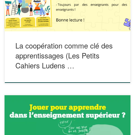
ludens-n9-la-cooperation-comme-cle-des-apprentissages/
Les Petits Cahiers Ludens N°9 Publish at Calameo La
version PDF est disponible via ce lien : PDF
La coopération comme clé des
apprentissages (Les Petits
Cahiers Ludens …
Fort du constat que le jeu présente de nombreux avantages
pédagogiques, y compris dans l’enseignement supérieur,
cette publication propose des témoignages et des exemples