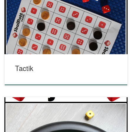
Tactik est un jeu de gain de position dans lequel vous
devrez être plus rapide que votre adversaire en optimisant
vos déplacements. Votre objectif sera de positionner
simultanément 3 de vos jeton ssur la ligne de départ de
votre adversaire avant qu’il n’en fasse de même ! 15 mn […]
Tactik
Avec Djoko, vous êtes propulsé sur un court de tennis pour
y affronter un adversaire virtuel (version solo) ou réel