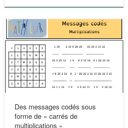
Le site matheliers.eklablog.com propose une belle idée de
messages codés : le principe est simple : résoudre les
multiplicaitons pour décoder le message. [pdfjs-viewer
url= »https%3A%2F%2Fportaileduc.net%2Fwebsite%2Fwp-
content%2Fuploads%2F2021%2F02%2Fmessagescodes-
multiplications.pdf » viewer_width=100%
viewer_height=800px fullscreen=true download=true
print=true]
Des messages codés sous
forme de « carrés de
multiplications »