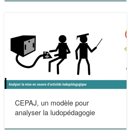
Contexte, Enseignant, Pédagogie, Apprenant, et Jeu
(CEPAJe) Qu’est-ce que le Modèle CEPAJe ? Evaluer un
enseignement utilisant le jeu Ce modèle est une grille à
double entrée. A la verticale, on trouve 5 dimensions :
Contexte, Enseignant, Pédagogie, Apprenant, et Jeu
(CEPAJe). Chaque dimension est analysée en fonction des
[…]
CEPAJ, un modèle pour
analyser la ludopédagogie