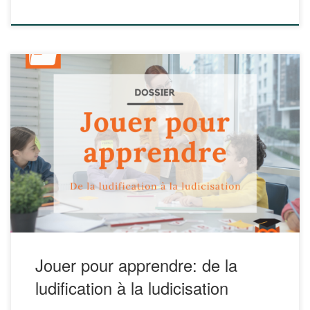
Cahierludique-EnfFam-Web-Final.pdf » viewer_width=100%
viewer_height=800px […]
Ce dossier conjoint de Carrefour éducation et de l’École
branchée, rédigé par Martine Rioux de l’École branchée en
collaboration avec Alexandre Chenette, enseignant et
conseiller pédagogique au Service national du RÉCIT,
aborde la question de la ludification et la ludicisation. Ce
qu’est la ludification L’impact sur les élèves Comment
l’intégrer à […]
Jouer pour apprendre: de la
ludification à la ludicisation