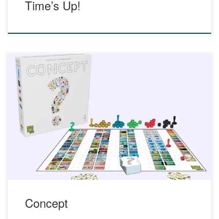
Time’s Up!
Ludo et le professeur Spill vous donnent rendez-vous tout
prochainement pour découvrir leur fiche relative au jeu
CONCEPT. En attenant, découvrez ces différentes
ressources : https://concept-the-
game.com/concept/concept.php?lang=fr https://concept-the-
game.com/pnp/ Cliquer pour accéder à CONCEPT-RULES-
FR.pdf Cliquer pour accéder à CONCEPT-HELPSHEET-
FR.pdf Apprendre en jouant à « Concept », Repos
Production
Concept