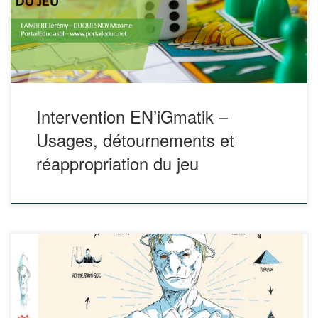
l’acquisition de connaissances, les jeux peuvent apporter
une approche différente dans le cadre des apprentissages.
Certains nécessitent, […]
Intervention EN’iGmatik –
Usages, détournements et
réappropriation du jeu
Ludo et le professeur Spill vous donnent rendez-vous tout
prochainement pour découvrir leur fiche relative au jeu
CRAZY THEORIE. https://ledroitdeperdre.com/jeux-de-
societe/34-crazy-theory-3760285110401.html [pdfjs-
viewer