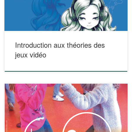
principaux aspects du domaine, les multiples chapitres sont
autant de synthèses qui visent également à ouvrir […]
Introduction aux théories des
jeux vidéo
Le groupe de travail « Jeux coopératifs » de l’Office Central
de la Coopération à l’Ecole (www.occe.coop) propose un
classeur avec des jeux coopératifs répertoriés en 3
catégories :
Jeux pour connaître et se reconnaître
Jeux pour développer la confiance en soi
Jeux d’entraide