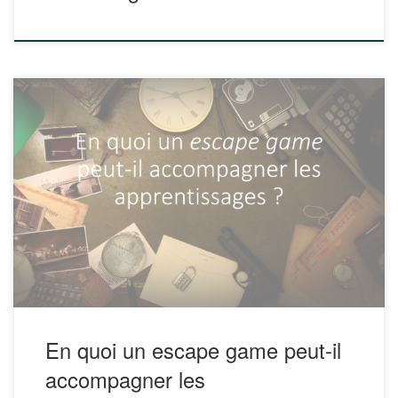
Le Service Universitaire d’Ingénierie et d’Innovation
Pédagogique (SU2IP) propose un fascicule intitulé « En
quoi un escape game peut-il accompagner les
apprentissages ? ». Il a été rédigé suite à la création de
l’escape-game «Le laboratoire du Professeur Ludicio»
réalisé en partenariat avec la société « Jeux Thèmes ».
Celui-ci […]
En quoi un escape game peut-il
accompagner les