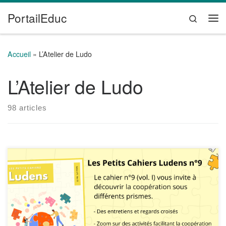
PortailEduc
Passer au contenu
Search
Me
Accueil
»
L’Atelier de Ludo
L’Atelier de Ludo
98 articles
Le neuvième numéro des Petits Cahiers Ludens porte sur la
thématique de la coopération comme clé des
apprentissages. Ce contenu, très riche, est à découvrir de
toute urgence sur
https://www.semperludens.fr/2023/11/05/les-petits-cahiers-