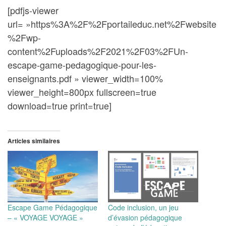
[pdfjs-viewer
url= »https%3A%2F%2Fportaileduc.net%2Fwebsite
%2Fwp-
content%2Fuploads%2F2021%2F03%2FUn-
escape-game-pedagogique-pour-les-
enseignants.pdf » viewer_width=100%
viewer_height=800px fullscreen=true
download=true print=true]
Articles similaires
Escape Game Pédagogique
Code inclusion, un jeu
– « VOYAGE VOYAGE »
d’évasion pédagogique