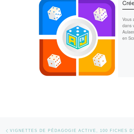
Crée
Vous a
dans v
Aulae
en Scr
Parcourir les articles
Article précédent