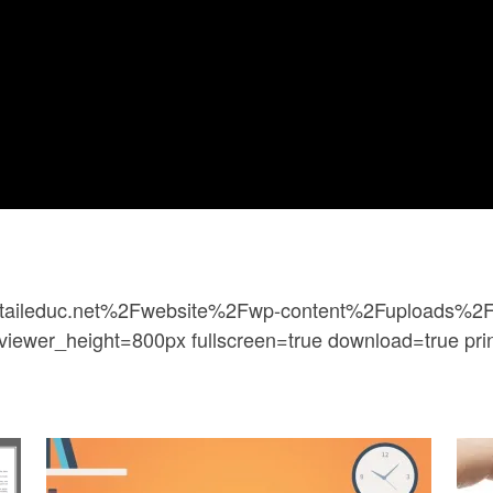
portaileduc.net%2Fwebsite%2Fwp-content%2Fuploads
viewer_height=800px fullscreen=true download=true prin