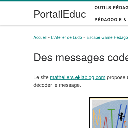
OUTILS PÉDA
Passer au contenu
PortailEduc
PÉDAGOGIE &
Accueil
»
L'Atelier de Ludo
»
Escape Game Pédago
Des messages codés 
Le site
matheliers.eklablog.com
propose u
décoder le message.