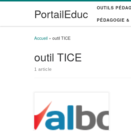
OUTILS PÉDA
Passer au contenu
PortailEduc
PÉDAGOGIE &
Accueil
»
outil TICE
outil TICE
1 article
EVALBOX est une plateforme
d’évaluation qui gère des tests
QCM en ligne et sur papier. C’est
un outil professionnel, facile à
utiliser, avec un mécanisme de
correction automatique des tests