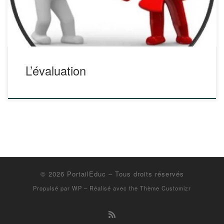
ceux-ci. Cela permet de motiver les élèves, […]
L’évaluation
© 2026
PortailEduc
– Tous droits réservés
Propulsé par
WP
– Réalisé avec the
Thème Customizr