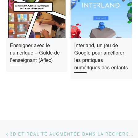
Enseigner avec le
Interland, un jeu de
numérique – Guide de
Google pour améliorer
l’enseignant (Aflec)
les pratiques
numériques des enfants
Parcourir les articles
Article précédent
3D ET RÉALITÉ AUGMENTÉE DANS LA RECHERCHE GOOGLE