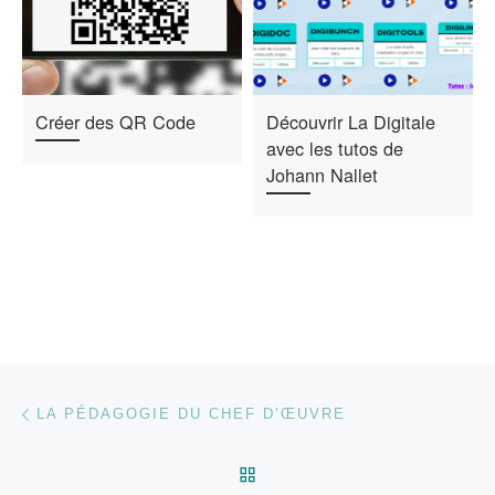
Créer des QR Code
Découvrir La Digitale
avec les tutos de
Johann Nallet
Parcourir les articles
Article précédent
LA PÉDAGOGIE DU CHEF D’ŒUVRE
RETOUR À LA LISTE DES