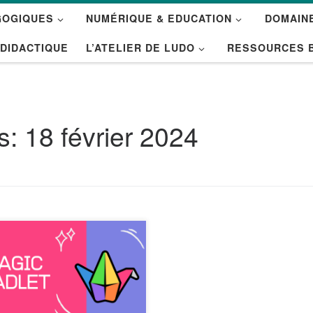
GOGIQUES
NUMÉRIQUE & EDUCATION
DOMAINE
 DIDACTIQUE
L’ATELIER DE LUDO
RESSOURCES 
es:
18 février 2024
et est un outil bien connu qui
et de créer des tableaux
uels pour organiser des idées,
projets, des leçons et bien
. Vous pouvez y ajouter du
e, des images, des vidéos,