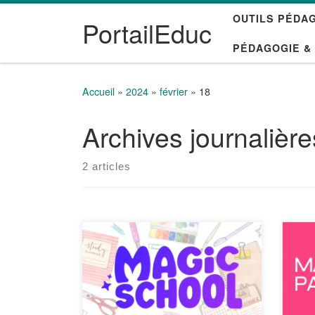
OUTILS PÉDA
Passer au contenu
PortailEduc
PÉDAGOGIE &
Accueil
»
2024
»
février
»
18
Archives journalièr
2 articles
MagicSchool.ai est une plateforme
Padl
qui propose aux enseignants un
perm
ensemble d’outils basés sur l’IA.
virt
Ces outils permettent de créer du
des 
contenu original, de générer des
plus
évaluations interactives, de fournir
text