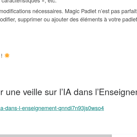
caractéristiques », etc.
s modifications nécessaires. Magic Padlet n’est pas parfait
difier, supprimer ou ajouter des éléments à votre padlet
 !
 une veille sur l’IA dans l’Enseign
r-l-ia-dans-l-enseignement-qnndi7n93js0wso4