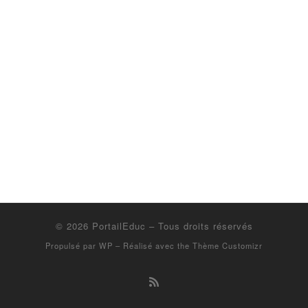
© 2026
PortailEduc
– Tous droits réservés
Propulsé par
WP
– Réalisé avec the
Thème Customizr