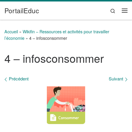
PortailEduc
Passer au contenu
Search
Me
Accueil
»
Wikifin – Ressources et activités pour travailler
l’économie
»
4 – infosconsommer
4 – infosconsommer
Navigation des images
Précédent
Suivant