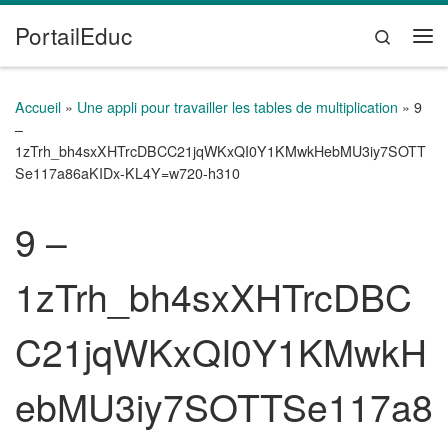
PortailEduc
Passer au contenu
Search
Me
Accueil
»
Une appli pour travailler les tables de multiplication
»
9
–
1zTrh_bh4sxXHTrcDBCC21jqWKxQI0Y1KMwkHebMU3iy7SOTT
Se117a86aKIDx-KL4Y=w720-h310
9 –
1zTrh_bh4sxXHTrcDBC
C21jqWKxQI0Y1KMwkH
ebMU3iy7SOTTSe117a8