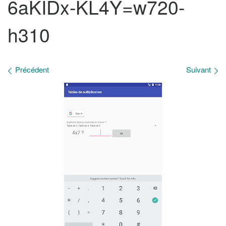
6aKIDx-KL4Y=w720-
h310
Navigation des images
Précédent
Suivant