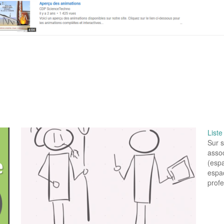
Liste
Sur s
assoc
(esp
espac
prof
pédag
pour 