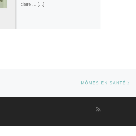
claire … […]
Ar
 ARTICLES
MÔMES EN SANTÉ