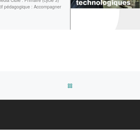
édia Cible : Primaire (cycle 3)
tif pédagogique : Accompagner
RETOUR À LA LISTE DES