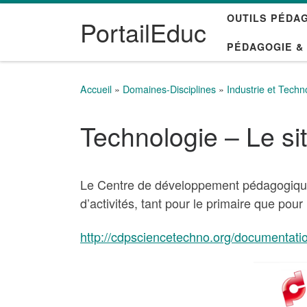
OUTILS PÉDA
Passer au contenu
PortailEduc
PÉDAGOGIE &
Accueil
»
Domaines-Disciplines
»
Industrie et Techn
Technologie – Le si
Le Centre de développement pédagogique 
d’activités, tant pour le primaire que pou
http://cdpsciencetechno.org/documentati