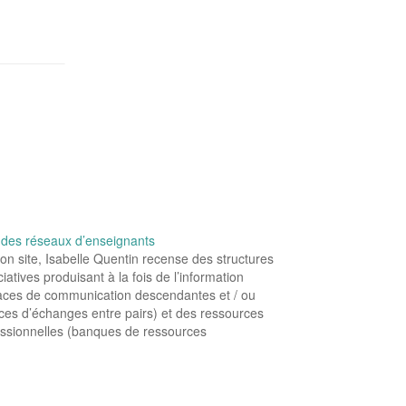
 des réseaux d’enseignants
on site, Isabelle Quentin recense des structures
iatives produisant à la fois de l’information
aces de communication descendantes et / ou
es d’échanges entre pairs) et des ressources
essionnelles (banques de ressources
ogiques et / ou conception d’outils ou de logiciels
enseigner). En voici la liste, que vous…