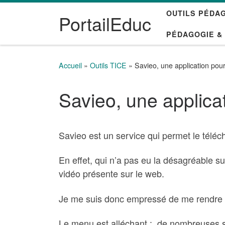
OUTILS PÉDA
Passer au contenu
PortailEduc
PÉDAGOGIE &
Accueil
»
Outils TICE
»
Savieo, une application pou
Savieo, une applica
Savieo est un service qui permet le téléc
En effet, qui n’a pas eu la désagréable su
vidéo présente sur le web.
Je me suis donc empressé de me rendre s
Le menu est alléchant : de nombreuses so