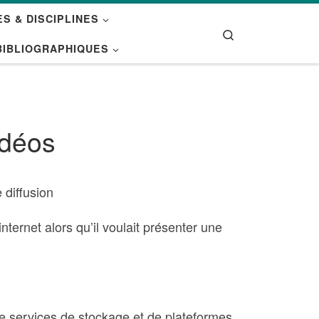
S & DISCIPLINES
Search
BIBLIOGRAPHIQUES
idéos
 diffusion
nternet alors qu’il voulait présenter une
e services de stockage et de plateformes