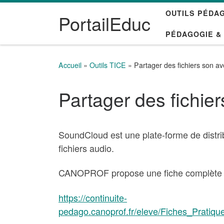
OUTILS PÉDA
Passer au contenu
PortailEduc
PÉDAGOGIE &
Accueil
»
Outils TICE
»
Partager des fichiers son 
Partager des fichi
SoundCloud est une plate-forme de distribu
fichiers audio.
CANOPROF propose une fiche complète p
https://continuite-
pedago.canoprof.fr/eleve/Fiches_Pratiq