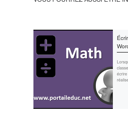
Écri
Wor
Lorsqu
classe
écrire
réalis