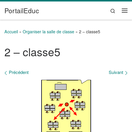
PortailEduc
Passer au contenu
Search
Me
Accueil
»
Organiser la salle de classe
»
2 – classe5
2 – classe5
Navigation des images
Précédent
Suivant