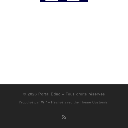
© 2026
PortailEduc
– Tous droits réservés
Propulsé par
WP
– Réalisé avec the
Thème Customizr