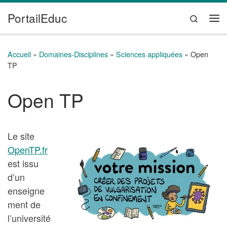
PortailEduc
Passer au contenu
Search
Me
Accueil
»
Domaines-Disciplines
»
Sciences appliquées
»
Open
TP
Open TP
Le site
OpenTP.fr
est issu
d’un
enseigne
ment de
l’université