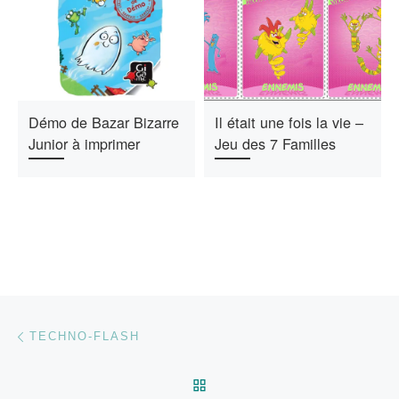
Démo de Bazar Bizarre
Il était une fois la vie –
Junior à imprimer
Jeu des 7 Familles
Parcourir les articles
Article précédent
TECHNO-FLASH
RETOUR À LA LISTE DES