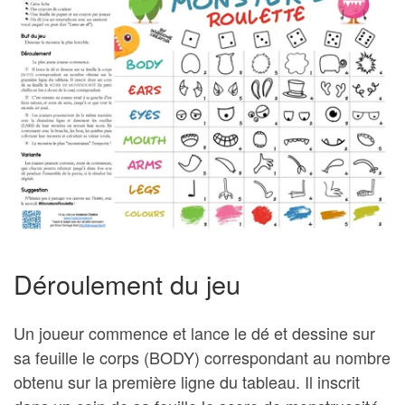
Déroulement du jeu
Un joueur commence et lance le dé et dessine sur
sa feuille le corps (BODY) correspondant au nombre
obtenu sur la première ligne du tableau. Il inscrit