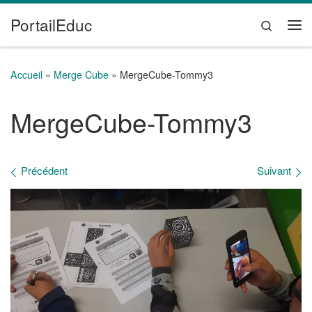
PortailEduc
Passer au contenu
Search
Me
Accueil
»
Merge Cube
»
MergeCube-Tommy3
MergeCube-Tommy3
Navigation des images
Précédent
Suivant