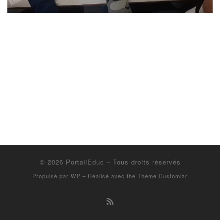
© 2026
PortailEduc
– Tous droits réservés
Propulsé par
WP
– Réalisé avec the
Thème Customizr