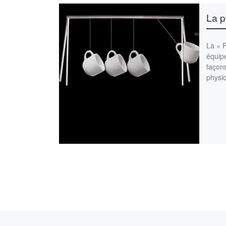
La p
La « 
équip
façons
physiq
Article précédent