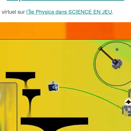
 virtuel sur
l’Île Physica dans SCIENCE EN JEU
.