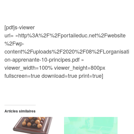
[pdfjs-viewer
url= »http%3A%2F%2Fportaileduc.net%2Fwebsite
%2Fwp-
content%2Fuploads%2F2020%2F08%2FLorganisati
on-apprenante-10-principes.pdf »
viewer_width=100% viewer_height=800px
fullscreen=true download=true print=true]
Articles similaires