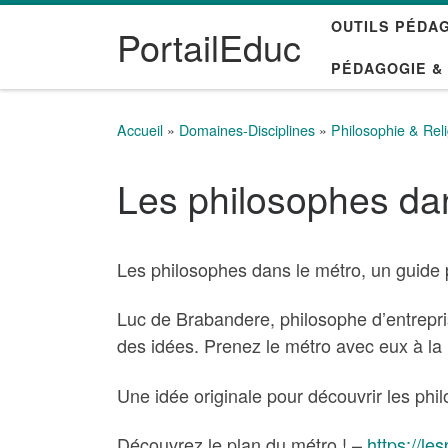
OUTILS PÉDA
Passer au contenu
PortailEduc
PÉDAGOGIE &
Accueil
»
Domaines-Disciplines
»
Philosophie & Rel
Les philosophes da
Les philosophes dans le métro, un guide 
Luc de Brabandere, philosophe d’entrepri
des idées. Prenez le métro avec eux à la 
Une idée originale pour découvrir les phi
Découvrez le plan du métro ! –
https://l