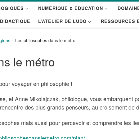
GOGIQUES
NUMÉRIQUE & EDUCATION
DOMAINE
 DIDACTIQUE
L’ATELIER DE LUDO
RESSOURCES 
igions
»
Les philosophes dans le métro
ns le métro
pour voyager en philosophie !
se, et Anne Mikolajczak, philologue, vous embarquent p
rencontre des plus grands penseurs, au croisement de dif
losophes mais aussi pour percevoir et comprendre les lie
esphilosophesdanslemetro.com/plan/