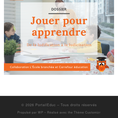
© 2026
PortailEduc
– Tous droits réservés
Propulsé par
WP
– Réalisé avec the
Thème Customizr