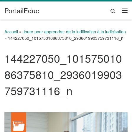
PortailEduc
Passer au contenu
Search
Me
Accueil
»
Jouer pour apprendre: de la ludification à la ludicisation
»
144227050_10157501086375810_2936019903759731116_n
144227050_101575010
86375810_2936019903
759731116_n
Navigation des images