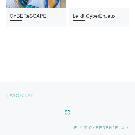
CYBEReSCAPE
Le kit CyberEnJeux
Parcourir les articles
Article précédent
WOOCLAP
RETOUR À LA LISTE DES
Ar
LE KIT CYBERENJEUX