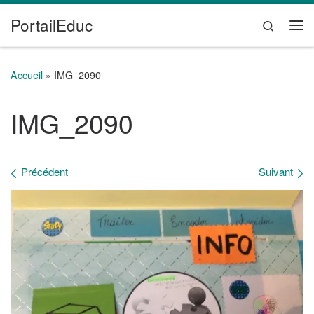
PortailEduc
Passer au contenu
Search
Me
Accueil
»
IMG_2090
IMG_2090
Navigation des images
Précédent
Suivant