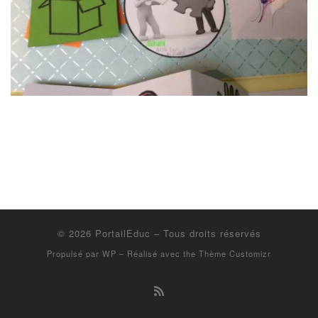
© 2026
PortailEduc
– Tous droits réservés
Propulsé par
WP
– Réalisé avec the
Thème Customizr