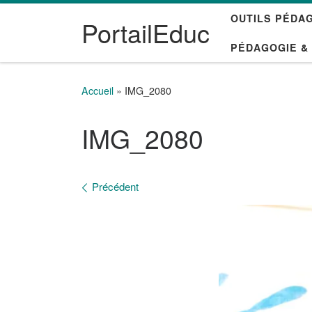
OUTILS PÉDA
Passer au contenu
PortailEduc
PÉDAGOGIE &
Accueil
»
IMG_2080
IMG_2080
Navigation des images
Précédent