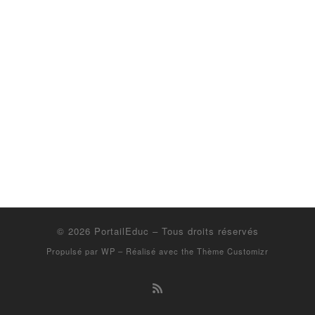
© 2026
PortailEduc
– Tous droits réservés
Propulsé par
WP
– Réalisé avec the
Thème Customizr