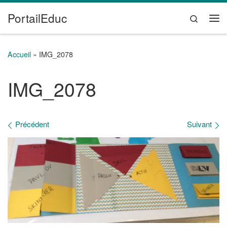
PortailEduc
Passer au contenu
Search
Me
Accueil
»
IMG_2078
IMG_2078
Navigation des images
Précédent
Suivant