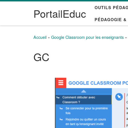
OUTILS PÉDA
Passer au contenu
PortailEduc
PÉDAGOGIE &
Accueil
»
Google Classroom pour les enseignants
»
GC
Navigation des images