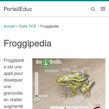
PortailEduc
Passer au contenu
Search
Me
Accueil
»
Outils TICE
»
Froggipedia
Froggipedia
Froggipedi
a est une
appli pour
disséquer
une
grenouille
en réalité
augmenté