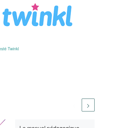
testé Twinkl
Le manuel pédagogique