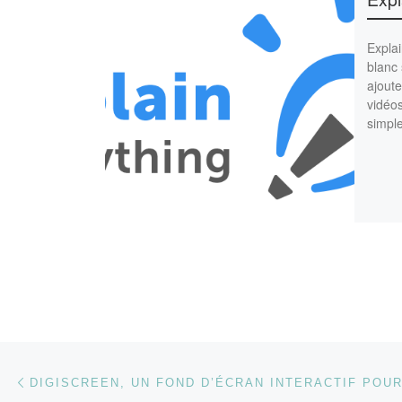
Expla
blanc 
ajoute
vidéos
simpl
Parcourir les articles
Article précédent
DIGISCREEN, UN FOND D’ÉCRAN INTERACTIF POUR