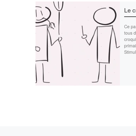
Le c
Ce pa
tous d
croqu
primai
Stimul
Article précédent