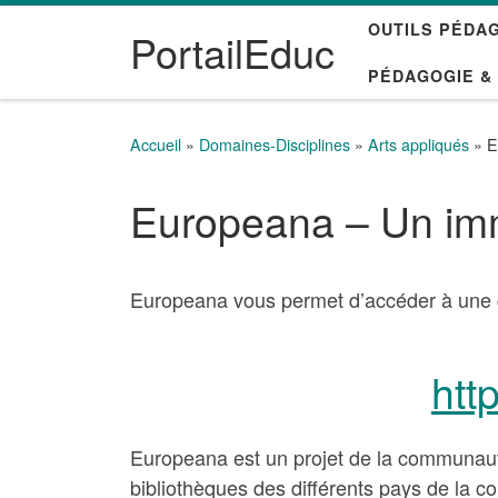
OUTILS PÉDA
Passer au contenu
PortailEduc
PÉDAGOGIE &
Accueil
»
Domaines-Disciplines
»
Arts appliqués
»
E
Europeana – Un im
Europeana vous permet d’accéder à une col
htt
Europeana est un projet de la communaut
bibliothèques des différents pays de la c