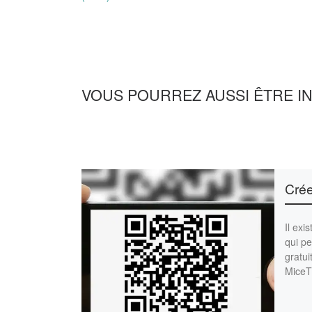
VOUS POURREZ AUSSI ÊTRE I
Cré
Il exi
qui p
gratui
MiceT