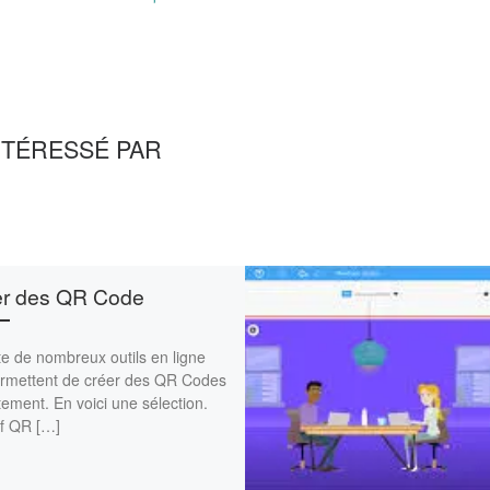
NTÉRESSÉ PAR
er des QR Code
ste de nombreux outils en ligne
ermettent de créer des QR Codes
tement. En voici une sélection.
f QR […]