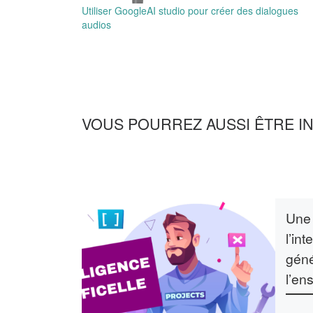
Utiliser GoogleAI studio pour créer des dialogues
audios
VOUS POURREZ AUSSI ÊTRE I
Une 
l’int
géné
l’en