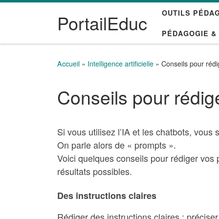
OUTILS PÉDA
Passer au contenu
PortailEduc
PÉDAGOGIE &
Accueil
»
Intelligence artificielle
»
Conseils pour réd
Conseils pour rédig
Si vous utilisez l’IA et les chatbots, vous
On parle alors de « prompts ».
Voici quelques conseils pour rédiger vos p
résultats possibles.
Des instructions claires
Rédiger des instructions claires : préciser l