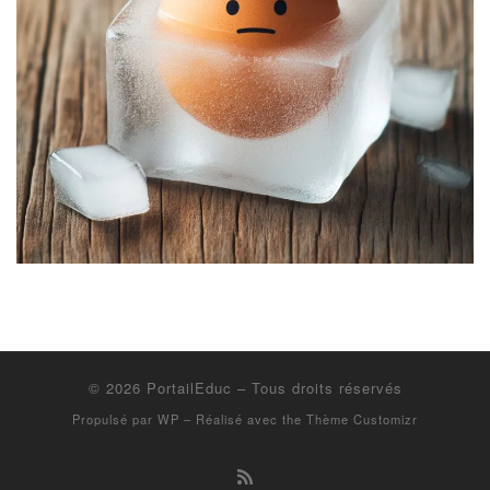
© 2026
PortailEduc
– Tous droits réservés
Propulsé par
WP
– Réalisé avec the
Thème Customizr