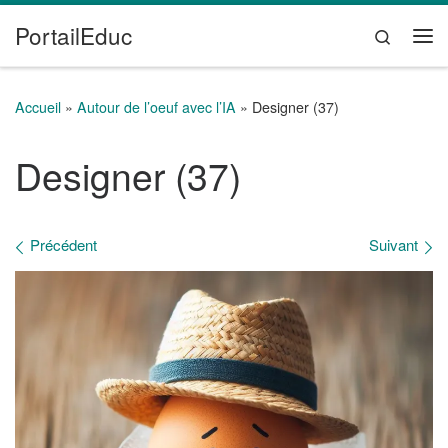
PortailEduc
Passer au contenu
Search
Me
Accueil
»
Autour de l’oeuf avec l’IA
»
Designer (37)
Designer (37)
Navigation des images
Précédent
Suivant