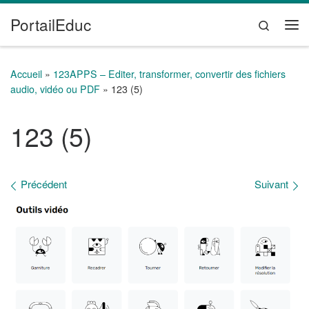
PortailEduc
Passer au contenu
Search
Me
Accueil
»
123APPS – Editer, transformer, convertir des fichiers
audio, vidéo ou PDF
»
123 (5)
123 (5)
Navigation des images
Précédent
Suivant