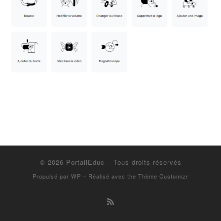
© 2026
PortailEduc
– Tous droits réservés
Propulsé par
WP
– Réalisé avec the
Thème Customizr