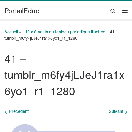
PortailEduc
Passer au contenu
Search
Me
Accueil
»
112 éléments du tableau périodique illustrés
»
41 –
tumblr_m6fy4jLJeJ1ra1x6yo1_r1_1280
41 –
tumblr_m6fy4jLJeJ1ra1x
6yo1_r1_1280
Navigation des images
Précédent
Suivant