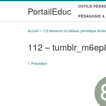
OUTILS PÉDA
Passer au contenu
PortailEduc
PÉDAGOGIE &
Accueil
»
112 éléments du tableau périodique illustr
112 – tumblr_m6e
Navigation des images
Précédent