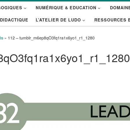
GOGIQUES
NUMÉRIQUE & EDUCATION
DOMAINE
 DIDACTIQUE
L’ATELIER DE LUDO
RESSOURCES 
és
»
112 – tumblr_m6ep8qO3fq1ra1x6yo1_r1_1280
p8qO3fq1ra1x6yo1_r1_1280