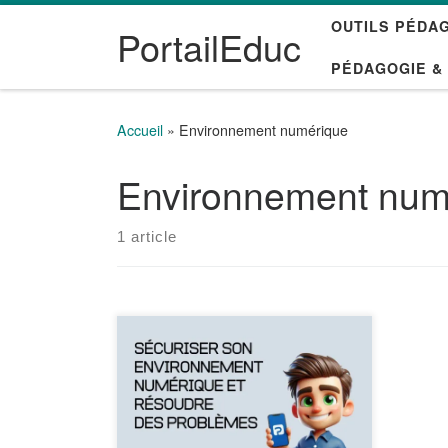
OUTILS PÉDA
Passer au contenu
PortailEduc
PÉDAGOGIE &
Accueil
»
Environnement numérique
Environnement num
1 article
Ce module aborde les notions
suivantes : Sécuriser sa
navigation Résoudre les
problèmes Antivirus, pare-feu et
VPN Les systèmes d’exploitation
Découvrir