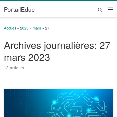
PortailEduc
Passer au contenu
Search
Me
Accueil
»
2023
»
mars
»
27
Archives journalières:
27
mars 2023
13 articles
Ce livre blanc intitulé “Enseigner et apprendre à l’ère de
l’Intelligence Artificielle, Acculturation, intégration et usages