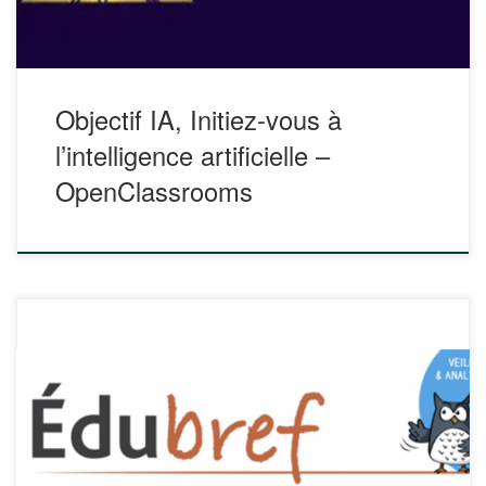
Objectif IA, Initiez-vous à
l’intelligence artificielle –
OpenClassrooms
Une synthèse du concept de « présence à distance »
d’Annie Jézégou, accompagnée de suggestions pratiques
pour l’enseignement hybride et à distance est proposé dans
EduBref n°14. https://veille-et-analyses.ens-
lyon.fr/Edubref/detailsEdubref.php?
parent=accueil&edubref=26 Dans le cadre de la formation,
la distance peut affecter la persévérance des apprenant·es.