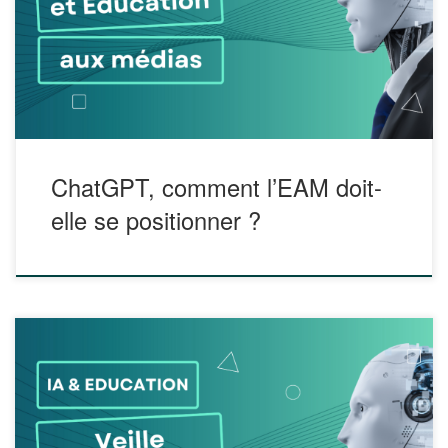
artificielle et de l’automatisation des contenus ? Depuis son
lancement en novembre 2022, l’application suscite le débat
autant qu’elle fascine. Quel que soit le […]
ChatGPT, comment l’EAM doit-
elle se positionner ?
50 Ressources ChatGPT en français
https://outilia.notion.site/outilia/50-Ressources-ChatGPT-en-
fran-ais-84e6040a73a149eea99fdd54dbeaff11 100 outils IA
→ la liste ultime
https://outilia.notion.site/outilia/b36ebb86a60f4adfae1ea0c9
186f419c?v=795b5a44d1d34d18800e0be65f8232b8