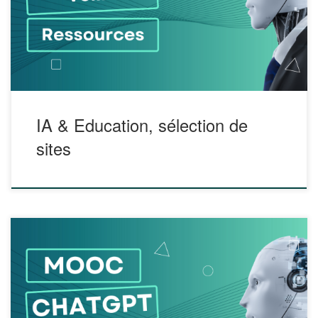
ChatGPT: des idées pour enseigner, apprendre et évaluer
https://eductive.ca/ressource/chatgpt-des-idees-pour-
enseigner-apprendre-et-evaluer/ IA BOX Education Le site
IA BOX Education propose une sélection d’outils utilisant
l’intelligence artificielle ainsi que des articles & sites sur
l’intelligence artificielle en éducation. […]
IA & Education, sélection de
sites
Ce MOOC permet à l’usager de se familiariser avec l’outil de
génération de langage d’OpenAI ChatGPT, devenu une
sensation mondiale, comprendra les limites et enjeux de
l’outil et sera en mesure de comprendre la situation de