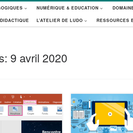
GOGIQUES
NUMÉRIQUE & EDUCATION
DOMAINE
 DIDACTIQUE
L’ATELIER DE LUDO
RESSOURCES 
es:
9 avril 2020
ransition Morphose vous
De nombreux outils et tutoriel
et d’animer le passage en
existent pour créer des capsu
eur d’une diapositive à
vidéo. Petit tour d’horizon (no
tre. Vous pouvez appliquer la
exhaustif) des possibilités.
sition Morphose aux
Comment faire une capsule v
ositives pour créer une
? Les conseils de JJonet pour