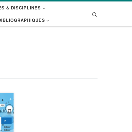
S & DISCIPLINES
Search
BIBLIOGRAPHIQUES
s
les
n-
idéo