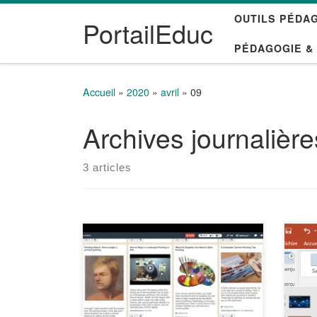
OUTILS PÉDA
Passer au contenu
PortailEduc
PÉDAGOGIE &
Accueil
»
2020
»
avril
»
09
Archives journalièr
3 articles
Voici quelques outils pour
La t
partager facilement du contenu
perm
avec vos apprenants. Netboard
douc
– https://netboard.me Netboard
l’au
est un outil en ligne gratuit et
tran
facile à utiliser qui va vous
diap