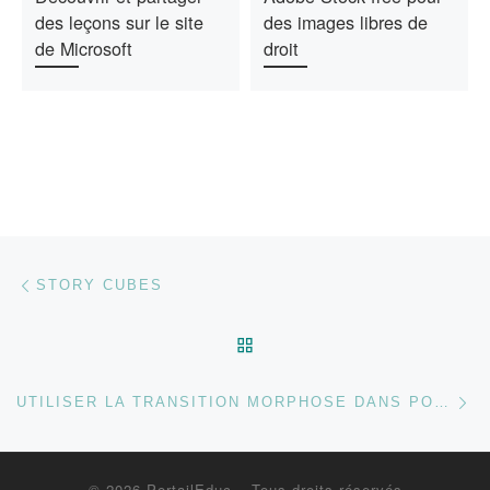
des leçons sur le site
des images libres de
de Microsoft
droit
Parcourir les articles
Article précédent
STORY CUBES
RETOUR À LA LISTE DES
Ar
UTILISER LA TRANSITION MORPHOSE DANS POWERPOINT
© 2026
PortailEduc
– Tous droits réservés