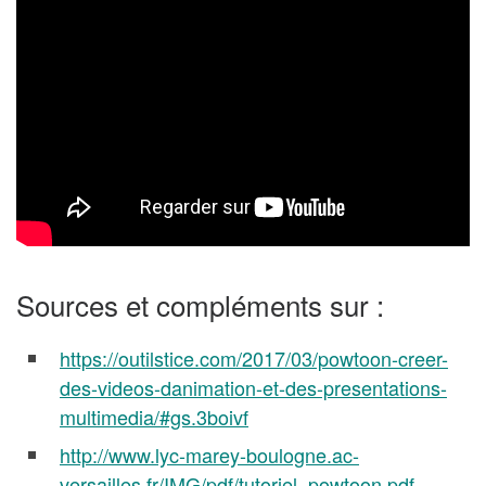
Sources et compléments sur :
https://outilstice.com/2017/03/powtoon-creer-
des-videos-danimation-et-des-presentations-
multimedia/#gs.3boivf
http://www.lyc-marey-boulogne.ac-
versailles.fr/IMG/pdf/tutoriel_powtoon.pdf