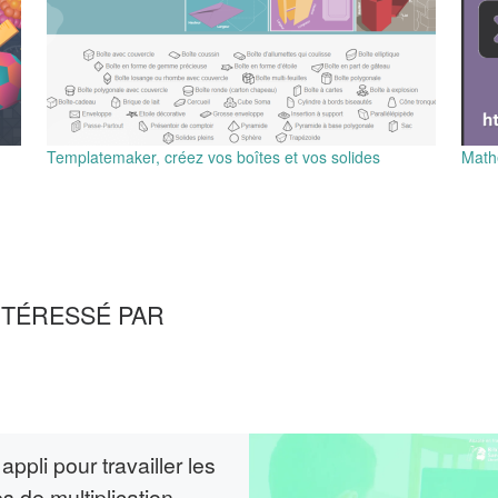
Templatemaker, créez vos boîtes et vos solides
Mathé
NTÉRESSÉ PAR
appli pour travailler les
es de multiplication