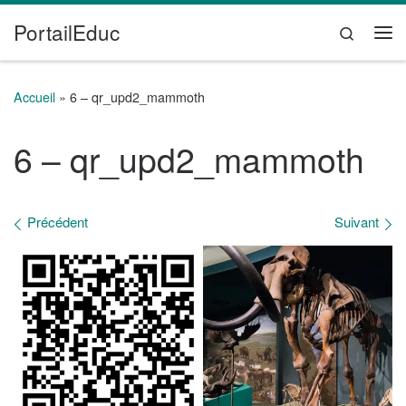
PortailEduc
Passer au contenu
Search
Me
Accueil
»
6 – qr_upd2_mammoth
6 – qr_upd2_mammoth
Navigation des images
Précédent
Suivant