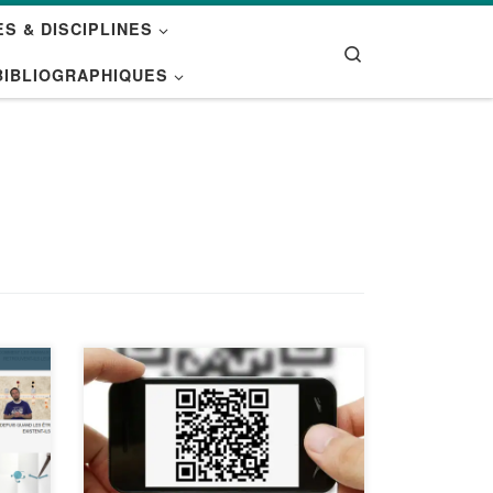
S & DISCIPLINES
Search
BIBLIOGRAPHIQUES
nd
Il existe de nombreux outils en
ligne qui permettent de créer des
QR Codes gratuitement. En voici
n
une sélection. MiceTf QR Code
Ce service proposé sur le site
orde
MiceTf.fr permet de transposer