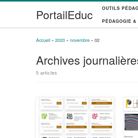
OUTILS PÉDA
Passer au contenu
PortailEduc
PÉDAGOGIE &
Accueil
»
2020
»
novembre
»
02
Archives journalièr
5 articles
Le collectif “Les Chatons” a mis
Phys
en place une page regroupant
recu
une dizaine de services libres en
exp
ligne pour le travail à distance.
vali
https://entraide.chatons.org/fr/ Un
lois
tableur collaboratif ? Besoin d’une
http