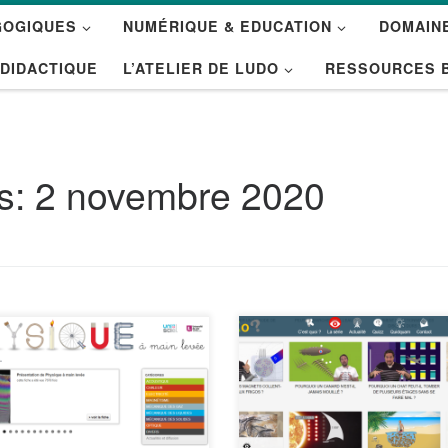
GOGIQUES
NUMÉRIQUE & EDUCATION
DOMAINE
 DIDACTIQUE
L’ATELIER DE LUDO
RESSOURCES 
es:
2 novembre 2020
ique à Main Levée est un
Kezako? est la série qui répo
eil de plus de 300
aux questions de science que
ériences commentées et
toute le monde se pose.
dées pour l’enseignement, les
http://kezako.unisciel.fr Sur u
irs et l’amusement.
format court et détendu, de
://phymain.unisciel.fr/
quelques minutes, la série ab