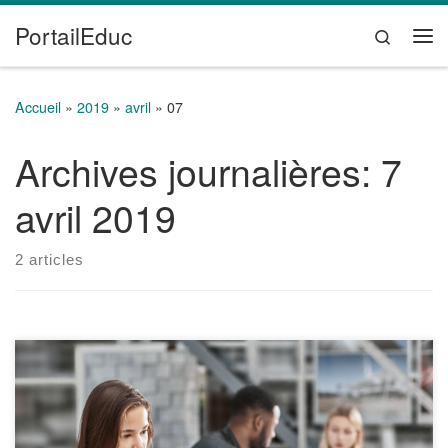
PortailEduc
Passer au contenu
Search
Me
Accueil
»
2019
»
avril
»
07
Archives journalières:
7
avril 2019
2 articles
La traduction dans le lecteur immersif Les fonctionnalités de
Translator ont été intégrées dans le lecteur immersif. Il est,