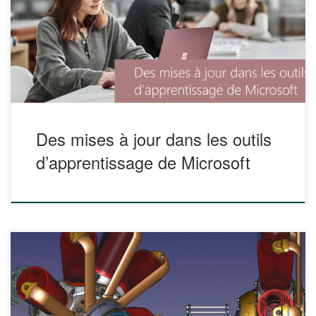
à présent, possible de traduire une page ou un mot dans
une autre langue en temps réel, le tout dans le lecteur
immersif. Cette nouvelle fonctionnalité prend en charge la
lecture […]
Des mises à jour dans les outils
d’apprentissage de Microsoft
Le site ThotCursus propose un article sur des applications
pour créer et imprimer en 3D.
https://cursus.edu/technologies/42130/repertoire-
dapplications-gratuites-de-dessin-3d Ce répertoire des