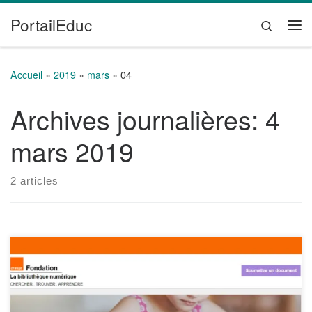
PortailEduc
Passer au contenu
Search
Me
Accueil
»
2019
»
mars
»
04
Archives journalières:
4
mars 2019
2 articles
La bibliothèque numérique de la Fondation Orange
regroupe des contenus pédagogiques, en accès libre et