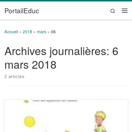
PortailEduc
Passer au contenu
Search
Me
Accueil
»
2018
»
mars
»
06
Archives journalières:
6
mars 2018
2 articles
A la recherche d’idées pour travailler autour de l’œuvre « Le
Petit Prince » ? Voici une sélection de sites et de ressources